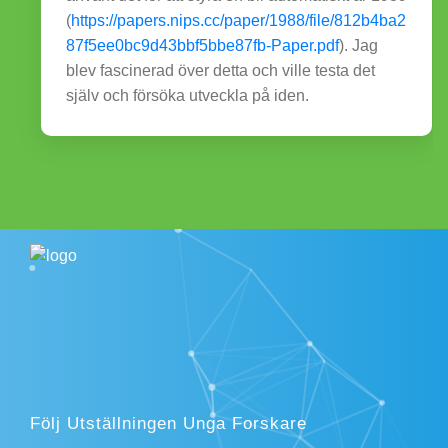
(
https://papers.nips.cc/paper/1988/file/812b4ba2
87f5ee0bc9d43bbf5bbe87fb-Paper.pdf
). Jag
blev fascinerad över detta och ville testa det
själv och försöka utveckla på iden.
Följ Utställningen Unga Forskare