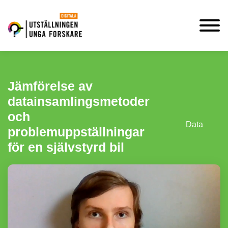
Jämförelse av
datainsamlingsmetoder
och
Data
problemuppställningar
för en självstyrd bil