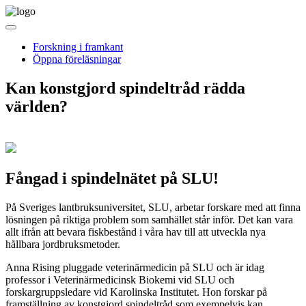
Forskning i framkant
Öppna föreläsningar
Kan konstgjord spindeltråd rädda
världen?
Fångad i spindelnätet på SLU!
På Sveriges lantbruksuniversitet, SLU, arbetar forskare med att finna
lösningen på riktiga problem som samhället står inför. Det kan vara
allt ifrån att bevara fiskbestånd i våra hav till att utveckla nya
hållbara jordbruksmetoder.
Anna Rising pluggade veterinärmedicin på SLU och är idag
professor i Veterinärmedicinsk Biokemi vid SLU och
forskargruppsledare vid Karolinska Institutet. Hon forskar på
framställning av konstgjord spindeltråd som exempelvis kan