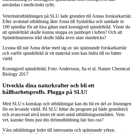
användas i medicinskt syfte.
Veterinärutbildningen på SLU lade grunden till Annas forskarkarriär.
Efter avslutad utbildning åkte Anna till Sydafrika och samlade in
100 spindlar för att lösa gåtan med konstgjord spindeltråd. Visste du
att spindeltråd skulle kunna stoppa en jumbojet i luften? Och att
Spindelmannens tråd skulle hålla även utan stunttricks?
Lyssna till när Anna delar med sig av sin spännande forskarkarriär
och varför spindeltråd är ett material som kan bidra till en bättre
värld.
Konstgjord spindeltråd; Foto: Andersson, Jia et al. Nature Chemical
Biology 2017
Utveckla dina naturkrafter och bli ett
hållbarhetsproffs. Plugga på SLU!
Med SLU:s kunskap och utbildningar kan du bli en del av lösningen
för en levande värld. På SLU hittar du program på både grundnivå
och avancerad nivå inom ett stort antal utbildningsområden. Vem
vet, kanske finns just din drömutbildning här hos oss?
Våra utbildningar leder till intressanta och spännande yrken.