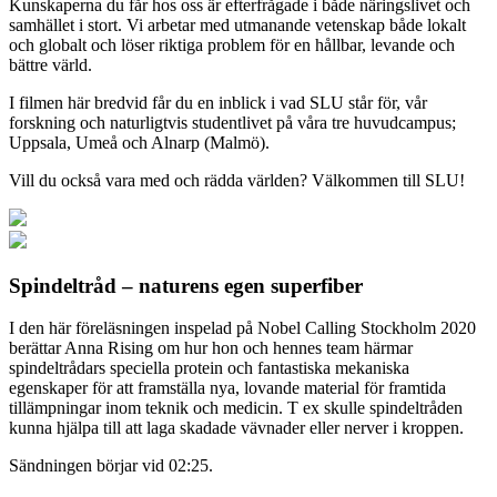
Kunskaperna du får hos oss är efterfrågade i både näringslivet och
samhället i stort. Vi arbetar med utmanande vetenskap både lokalt
och globalt och löser riktiga problem för en hållbar, levande och
bättre värld.
I filmen här bredvid får du en inblick i vad SLU står för, vår
forskning och naturligtvis studentlivet på våra tre huvudcampus;
Uppsala, Umeå och Alnarp (Malmö).
Vill du också vara med och rädda världen? Välkommen till SLU!
Spindeltråd – naturens egen superfiber
I den här föreläsningen inspelad på Nobel Calling Stockholm 2020
berättar Anna Rising om hur hon och hennes team härmar
spindeltrådars speciella protein och fantastiska mekaniska
egenskaper för att framställa nya, lovande material för framtida
tillämpningar inom teknik och medicin. T ex skulle spindeltråden
kunna hjälpa till att laga skadade vävnader eller nerver i kroppen.
Sändningen börjar vid 02:25.